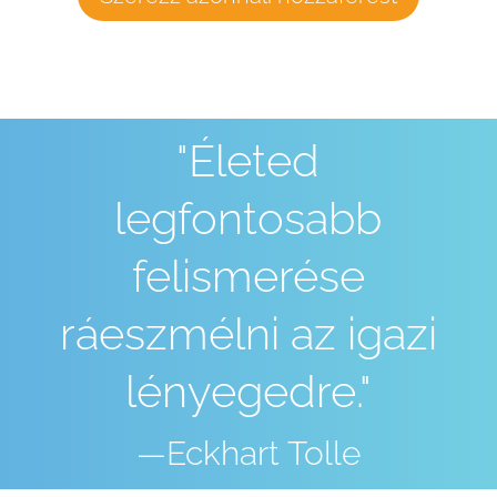
"Életed
legfontosabb
felismerése
ráeszmélni az igazi
lényegedre."
—Eckhart Tolle