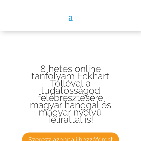
8 hetes online
tanfolyam Eckhart
Tolléval a
tudatosságod
felébresztésére
magyar hanggal és
magyar nyelvű
felirattal is!
Szerezz azonnali hozzáférést