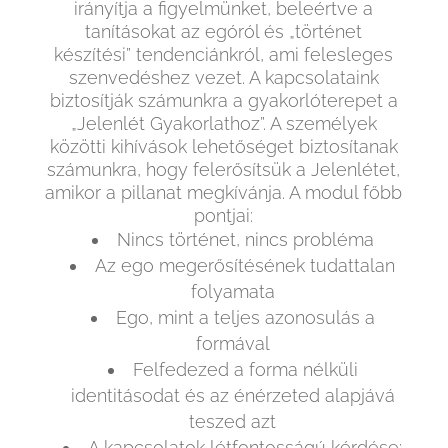
irányítja a figyelmünket, beleértve a
tanításokat az egóról és „történet
készítési” tendenciánkról, ami felesleges
szenvedéshez vezet. A kapcsolataink
biztosítják számunkra a gyakorlóterepet a
„Jelenlét Gyakorlathoz”. A személyek
közötti kihívások lehetőséget biztosítanak
számunkra, hogy felerősítsük a Jelenlétet,
amikor a pillanat megkívánja. A modul főbb
pontjai:
Nincs történet, nincs probléma
Az ego megerősítésének tudattalan
folyamata
Ego, mint a teljes azonosulás a
formával
Felfedezed a forma nélküli
identitásodat és az énérzeted alapjává
teszed azt
A kapcsolatok létfontosságú kérdése: