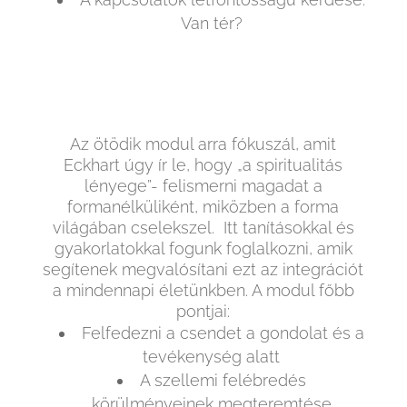
Van tér?
Az ötödik modul arra fókuszál, amit
Eckhart úgy ír le, hogy „a spiritualitás
lényege”- felismerni magadat a
formanélküliként, miközben a forma
világában cselekszel. Itt tanításokkal és
gyakorlatokkal fogunk foglalkozni, amik
segítenek megvalósítani ezt az integrációt
a mindennapi életünkben. A modul főbb
pontjai:
Felfedezni a csendet a gondolat és a
tevékenység alatt
A szellemi felébredés
körülményeinek megteremtése