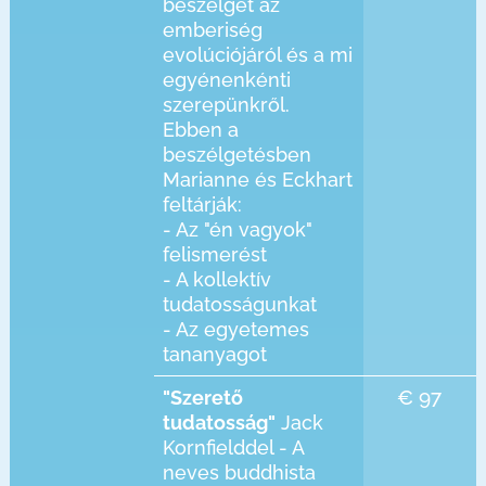
beszélget az
emberiség
evolúciójáról és a mi
egyénenkénti
szerepünkről.
Ebben a
beszélgetésben
Marianne és Eckhart
feltárják:
- Az "én vagyok"
felismerést
- A kollektív
tudatosságunkat
- Az egyetemes
tananyagot
€ 97
"Szerető
tudatosság"
Jack
Kornfielddel - A
neves buddhista