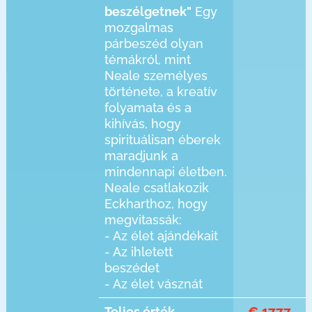
beszélgetnek"
Egy
mozgalmas
párbeszéd olyan
témákról, mint
Neale személyes
története, a kreatív
folyamata és a
kihívás, hogy
spirituálisan éberek
maradjunk a
mindennapi életben.
Neale csatlakozik
Eckharthoz, hogy
megvitassák:
- Az élet ajándékait
- Az ihletett
beszédet
- Az élet vásznát
€ 1777
Teljes érték