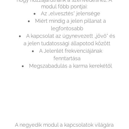
modul főbb pontjai:
Az „elvesztés” jelensége
Miért mindig a jelen pillanat a
legfontosabb
A kapcsolat az úgynevezett „jövő” és
a jelen tudatossági állapotod között
A Jelenlét frekvenciájának
fenntartása
Megszabadulás a karma kerekétől
A negyedik modul a kapcsolatok világára