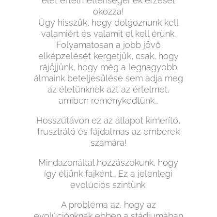
élet értelmetlenségének érzését
okozza!
Úgy hisszük, hogy dolgoznunk kell
valamiért és valamit el kell érünk.
Folyamatosan a jobb jövő
elképzelését kergetjük, csak, hogy
rájöjjünk, hogy még a legnagyobb
álmaink beteljesülése sem adja meg
az életünknek azt az értelmet,
amiben reménykedtünk…
Hosszútávon ez az állapot kimerítő,
frusztráló és fájdalmas az emberek
számára!
Mindazonáltal hozzászokunk, hogy
így éljünk fajként… Ez a jelenlegi
evolúciós szintünk.
A probléma az, hogy az
evolúciónknak ebben a stádiumában