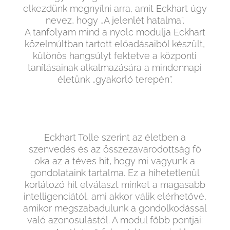
elkezdünk megnyílni arra, amit Eckhart úgy
nevez, hogy „A jelenlét hatalma”.
A tanfolyam mind a nyolc modulja Eckhart
közelmúltban tartott előadásaiból készült,
különös hangsúlyt fektetve a központi
tanításainak alkalmazására a mindennapi
életünk „gyakorló terepén”.
Eckhart Tolle szerint az életben a
szenvedés és az összezavarodottság fő
oka az a téves hit, hogy mi vagyunk a
gondolataink tartalma. Ez a hihetetlenül
korlátozó hit elválaszt minket a magasabb
intelligenciától, ami akkor válik elérhetővé,
amikor megszabadulunk a gondolkodással
való azonosulástól. A modul főbb pontjai: