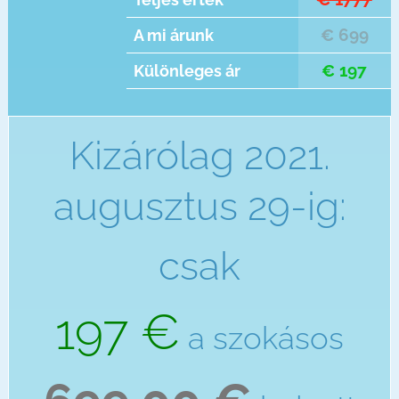
€ 699
A mi árunk
€ 197
Különleges ár
Kizárólag 2021.
augusztus 29-ig:
csak
197 €
a szokásos