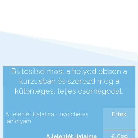
Biztosítsd most a helyed ebben a
kurzusban és szerezd meg a
különleges, teljes csomagodat:
Érték
A Jelenlét Hatalma - nyolchetes
tanfolyam
€ 699
A Jelenlét Hatalma