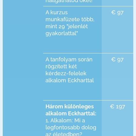
hallgathatod őket!
€ 97
A kurzus
munkafüzete több,
mint 29 "jelenlét
gyakorlattal"
€ 97
A tanfolyam során
rögzített két
kérdezz-felelek
alkalom Eckharttal
€ 197
Három különleges
alkalom Eckharttal:
1. Alkalom: Mi a
legfontosabb dolog
az életedben?