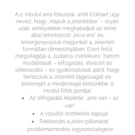
A 2. modul arra fókuszál, amit Eckhart úgy
nevez, hogy „Kapuk a jelenlétbe” – olyan
utak, amelyekkel meghaladjuk az elme
által létrehozott „kicsi ént” és
lehorgonyozzuk magunkat a Jelenlét
formátlan dimenziójában. Ezen felül
megvilágítja a „tudatos cselekvés” három
modalitását – elfogadás, élvezet és
lelkesedés – és gyakorlatokat ajánl, hogy
behozzuk a Jelenlét tágasságát és
életerejét a mindennapi életünkbe. A
modul főbb pontjai:
Az elfogadás képlete: „ami van = az
van”
A vizuális érzékelés kapuja
Ráébredni a jelen pillanatat
problémamentes egyszerűségére