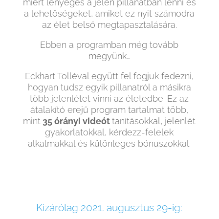
miért lényeges a jelen pillanatban lenni és
a lehetőségeket, amiket ez nyit számodra
az élet belső megtapasztalására.
Ebben a programban még tovább
megyünk…
Eckhart Tolléval együtt fel fogjuk fedezni,
hogyan tudsz egyik pillanatról a másikra
több jelenlétet vinni az életedbe. Ez az
átalakító erejű program tartalmat több,
mint
35 órányi videót
tanításokkal, jelenlét
gyakorlatokkal, kérdezz-felelek
alkalmakkal és különleges bónuszokkal.
Kizárólag 2021. augusztus 29-ig: