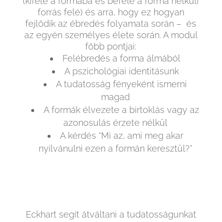
(kifelé a formába és befelé a forma nélküli
forrás felé) és arra, hogy ez hogyan
fejlődik az ébredés folyamata során – és
az egyén személyes élete során. A modul
főbb pontjai:
Felébredés a forma álmából
A pszichológiai identitásunk
A tudatosság fényeként ismerni
magad
A formák élvezete a birtoklás vagy az
azonosulás érzete nélkül
A kérdés “Mi az, ami meg akar
nyilvánulni ezen a formán keresztül?”
Eckhart segít átváltani a tudatosságunkat