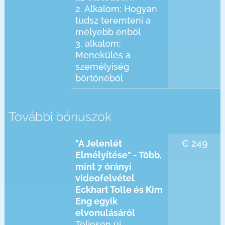
2. Alkalom: Hogyan
tudsz teremteni a
mélyebb énből
3. alkalom:
Menekülés a
személyiség
börtönéből
További bónuszok
€ 249
"A Jelenlét
Elmélyítése" - Több,
mint 7 órányi
videofelvétel
Eckhart Tolle és Kim
Eng egyik
elvonulásáról
Teljesen új