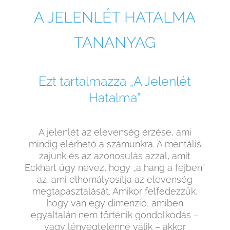
A JELENLÉT HATALMA
TANANYAG
Ezt tartalmazza „A Jelenlét
Hatalma”
A jelenlét az elevenség érzése, ami
mindig elérhető a számunkra. A mentális
zajunk és az azonosulás azzal, amit
Eckhart úgy nevez, hogy „a hang a fejben”
az, ami elhomályosítja az elevenség
megtapasztalását. Amikor felfedezzük,
hogy van egy dimenzió, amiben
egyáltalán nem történik gondolkodás –
vagy lényegtelenné válik – akkor