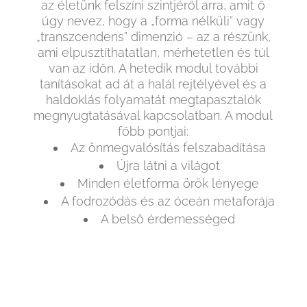
az életünk felszíni szintjéről arra, amit ő
úgy nevez, hogy a „forma nélküli” vagy
„transzcendens” dimenzió – az a részünk,
ami elpusztíthatatlan, mérhetetlen és túl
van az időn. A hetedik modul további
tanításokat ad át a halál rejtélyével és a
haldoklás folyamatát megtapasztalók
megnyugtatásával kapcsolatban. A modul
főbb pontjai:
Az önmegvalósítás felszabadítása
Újra látni a világot
Minden életforma örök lényege
A fodrozódás és az óceán metaforája
A belső érdemességed