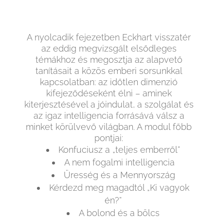
A nyolcadik fejezetben Eckhart visszatér
az eddig megvizsgált elsődleges
témákhoz és megosztja az alapvető
tanításait a közös emberi sorsunkkal
kapcsolatban: az időtlen dimenzió
kifejeződéseként élni – aminek
kiterjesztésével a jóindulat, a szolgálat és
az igaz intelligencia forrásává válsz a
minket körülvevő világban. A modul főbb
pontjai:
Konfuciusz a „teljes emberről”
A nem fogalmi intelligencia
Üresség és a Mennyország
Kérdezd meg magadtól „Ki vagyok
én?”
A bolond és a bölcs