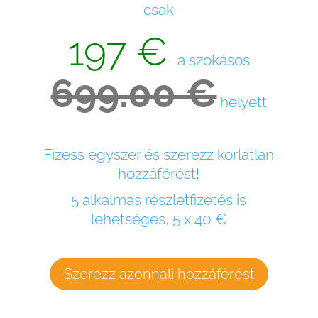
csak
197 €
a szokásos
699.00 €
helyett
Fizess egyszer és szerezz korlátlan
hozzáférést!
5 alkalmas részletfizetés is
lehetséges, 5 x 40 €
Szerezz azonnali hozzáférést