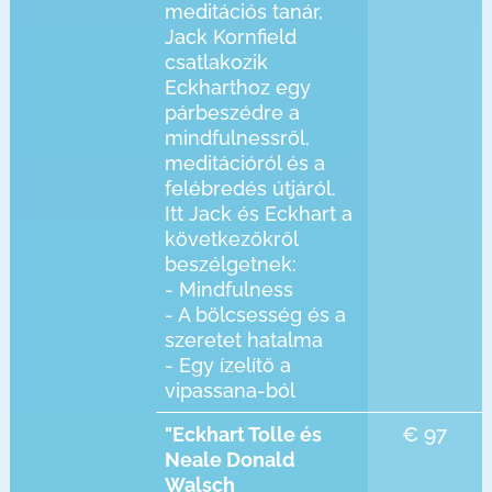
meditációs tanár,
Jack Kornfield
csatlakozik
Eckharthoz egy
párbeszédre a
mindfulnessről,
meditációról és a
felébredés útjáról.
Itt Jack és Eckhart a
következőkről
beszélgetnek:
- Mindfulness
- A bölcsesség és a
szeretet hatalma
- Egy ízelítő a
vipassana-ból
€ 97
"Eckhart Tolle és
Neale Donald
Walsch