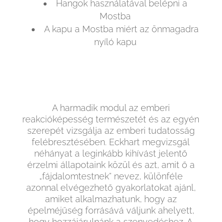
Hangok használatával belépni a
Mostba
A kapu a Mostba miért az önmagadra
nyíló kapu
A harmadik modul az emberi
reakcióképesség természetét és az egyén
szerepét vizsgálja az emberi tudatosság
felébresztésében. Eckhart megvizsgál
néhányat a leginkább kihívást jelentő
érzelmi állapotaink közül és azt, amit ő a
„fájdalomtestnek” nevez, különféle
azonnal elvégezhető gyakorlatokat ajánl,
amiket alkalmazhatunk, hogy az
épelméjűség forrásává váljunk ahelyett,
hogy hozzájárulnánk a szenvedéshez. A