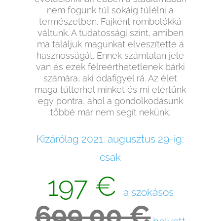
nem fogunk túl sokáig túlélni a
természetben. Fajként rombolókká
váltunk. A tudatossági szint, amiben
ma találjuk magunkat elveszítette a
hasznosságát. Ennek számtalan jele
van és ezek félreérthetetlenek bárki
számára, aki odafigyel rá. Az élet
maga túlterhel minket és mi elértünk
egy pontra, ahol a gondolkodásunk
többé már nem segít nekünk.
Kizárólag 2021. augusztus 29-ig:
csak
197 €
a szokásos
699.00 €