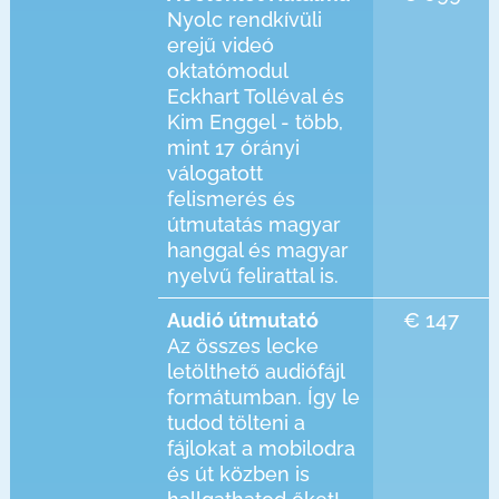
Nyolc rendkívüli
erejű videó
oktatómodul
Eckhart Tolléval és
Kim Enggel - több,
mint 17 órányi
válogatott
felismerés és
útmutatás magyar
hanggal és magyar
nyelvű felirattal is.
€ 147
Audió útmutató
Az összes lecke
letölthető audiófájl
formátumban. Így le
tudod tölteni a
fájlokat a mobilodra
és út közben is