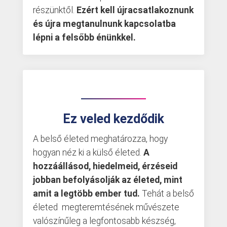
részünktől.
Ezért kell újracsatlakoznunk
és újra megtanulnunk kapcsolatba
lépni a felsőbb énünkkel.
Ez veled kezdődik
A belső életed meghatározza, hogy
hogyan néz ki a külső életed.
A
hozzáállásod, hiedelmeid,
érzéseid
jobban befolyásolják az életed, mint
amit a legtöbb ember tud.
Tehát a belső
életed
megteremtésének művészete
valószínűleg a legfontosabb készség,