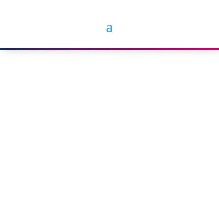
Minden, amire vágysz,
már benned van